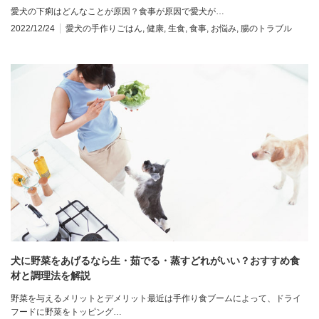
愛犬の下痢はどんなことが原因？食事が原因で愛犬が…
2022/12/24
愛犬の手作りごはん
,
健康
,
生食
,
食事
,
お悩み
,
腸のトラブル
犬に野菜をあげるなら生・茹でる・蒸すどれがいい？おすすめ食
材と調理法を解説
野菜を与えるメリットとデメリット最近は手作り食ブームによって、ドライ
フードに野菜をトッピング…