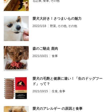
る記事
,
食事
,
その他
愛犬大好き！さつまいもの魅力
2022/1/18
野菜
,
その他
,
その他
森のご馳走 鹿肉
2021/10/21
食事
愛犬の毛艶と健康に違い！「生のドッグフー
ド」って？
2021/10/15
生食
,
食事
愛犬のアレルギー の原因と食事