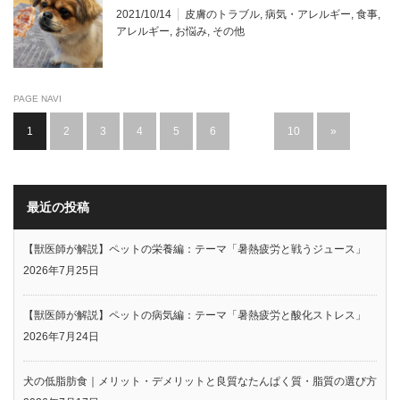
2021/10/14
皮膚のトラブル
,
病気・アレルギー
,
食事
,
アレルギー
,
お悩み
,
その他
PAGE NAVI
1
2
3
4
5
6
…
10
»
最近の投稿
【獣医師が解説】ペットの栄養編：テーマ「暑熱疲労と戦うジュース」
2026年7月25日
【獣医師が解説】ペットの病気編：テーマ「暑熱疲労と酸化ストレス」
2026年7月24日
犬の低脂肪食｜メリット・デメリットと良質なたんぱく質・脂質の選び方