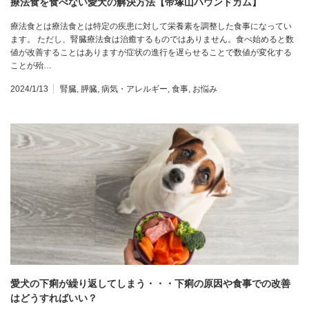
療法食を食べない愛犬の解決方法【帝塚山ハウンドカム】
療法食とは療法食とは特定の疾患に対して栄養素を調整した食事になってい
ます。 ただし、腎臓療法食は治癒するものではありません。食べ始めると数
値が改善することはありますが症状の進行を遅らせることで数値が変化する
ことが殆…
2024/1/13
腎臓
,
膵臓
,
病気・アレルギー
,
食事
,
お悩み
愛犬の下痢が繰り返してしまう・・・下痢の原因や食事での改善
はどうすればいい？