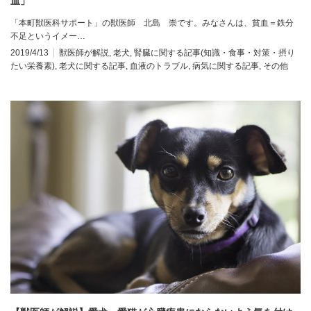
血」
「本町獣医科サポート」の獣医師 北島 崇です。みなさんは、貧血＝鉄分
不足というイメー…
2019/4/13
獣医師が解説
,
老犬
,
腎臓に関する記事(知識・食事・対策・摂り
たい栄養素)
,
老犬に関する記事
,
血液のトラブル
,
病気に関する記事
,
その他