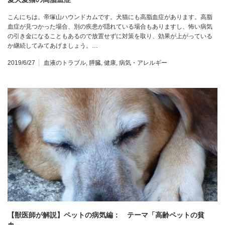
こんにちは。帝塚山ハウンドカムです。犬猫にも高脂血症があります。高脂
血症が見つかった場合、別の疾患が隠れている場合もありますし、怖い病気
の引き金になることもあるので放置せずに対策を取り、効果が上がっている
か継続してみてあげましょう。…
2019/6/27
血液のトラブル
,
膵臓
,
健康
,
病気・アレルギー
【獣医師が解説】ペットの病気編： テーマ「高齢ペットの貧