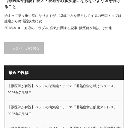
【獣医師が解説】愛犬・愛猫が心臓疾患にならないよう気を付け
ること
始まって早々重い話になりますが、13歳ごろを境としてイヌの死因トップは
腫瘍から循環器疾患に変…
2018/3/10
血液のトラブル
,
病気に関する記事
,
獣医師が解説
,
その他
トップページに戻る
最近の投稿
【獣医師が解説】ペットの栄養編：テーマ「暑熱疲労と戦うジュース」
2026年7月25日
【獣医師が解説】ペットの病気編：テーマ「暑熱疲労と酸化ストレス」
2026年7月24日